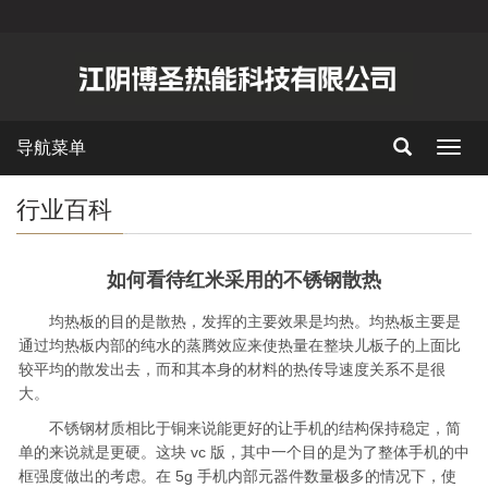
导航菜单
Toggl
navig
行业百科
如何看待红米采用的不锈钢散热
均热板的目的是散热，发挥的主要效果是均热。均热板主要是
通过均热板内部的纯水的蒸腾效应来使热量在整块儿板子的上面比
较平均的散发出去，而和其本身的材料的热传导速度关系不是很
大。
不锈钢材质相比于铜来说能更好的让手机的结构保持稳定，简
单的来说就是更硬。这块 vc 版，其中一个目的是为了整体手机的中
框强度做出的考虑。在 5g 手机内部元器件数量极多的情况下，使